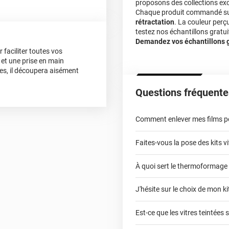
proposons des collections exc
Chaque produit commandé sur 
rétractation
. La couleur perç
testez nos échantillons gratuit
Demandez vos échantillons gr
r faciliter toutes vos
 et une prise en main
es, il découpera aisément
Questions fréquente
Comment enlever mes films pou
Faites-vous la pose des kits vi
À quoi sert le thermoformage
kits vitres teintées
J'hésite sur le choix de mon kit
faci
Est-ce que les vitres teintées 