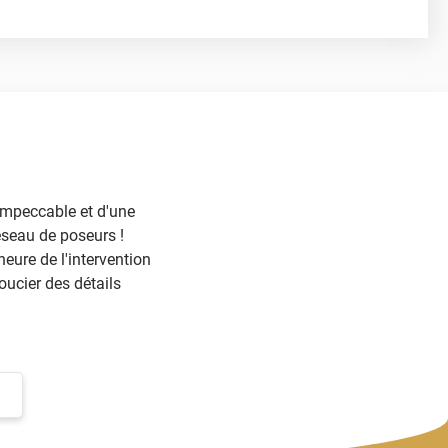
ilm teinté
ent sur les vitres avant
Extrême Clair 70
cet
 impeccable et d'une
éseau de poseurs !
heure de l'intervention
oucier des détails