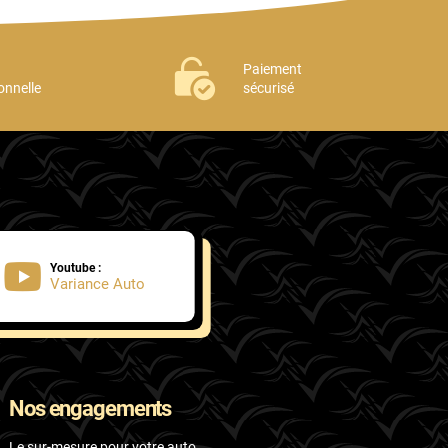
Paiement
onnelle
sécurisé
Youtube :
Variance Auto
Nos engagements
Le sur-mesure pour votre auto