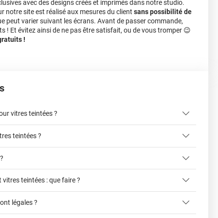
lusives avec des designs créés et imprimés dans notre studio.
notre site est réalisé aux mesures du client
sans possibilité de
ue peut varier suivant les écrans. Avant de passer commande,
s ! Et évitez ainsi de ne pas être satisfait, ou de vous tromper 😉
atuits !
s
r vitres teintées ?
tres teintées ?
ici
 ?
 vitres teintées : que faire ?
liter la pose du film sur la vitre
cet article
sont légales ?
ce formulaire