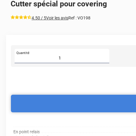
Cutter spécial pour covering
*****
4.50
/ 5
Voir les avis
Ref :
VO198
Quantité
En point relais