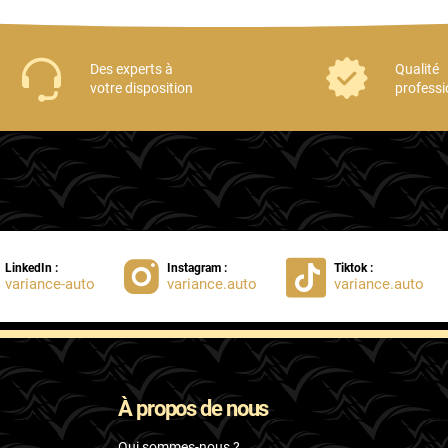
Des experts à
Qualité
votre disposition
professi
LinkedIn :
Instagram :
Tiktok :
variance-auto
variance.auto
variance.auto
À propos de nous
Qui sommes-nous ?