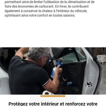
permettant ainsi de limiter l’utilisation de la climatisation et de
Kandi
faire des économies de carburant. En hiver, ils contribuent
également à conserver la chaleur à l’intérieur du véhicule,
Karma
optimisant ainsi votre confort en toutes saisons.
Kgm/ssangyong
Kia
Lada
Lamborghini
Lancia
Land Rover
Ldv
Lexus
Ligier
Protégez votre intérieur et renforcez votre
Lincoln