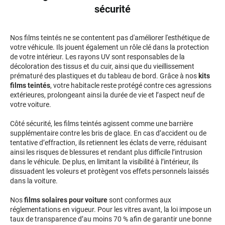
sécurité
Livan
Lucid
Nos films teintés ne se contentent pas d'améliorer l'esthétique de
votre véhicule. Ils jouent également un rôle clé dans la protection
Man
de votre intérieur. Les rayons UV sont responsables de la
décoloration des tissus et du cuir, ainsi que du vieillissement
prématuré des plastiques et du tableau de bord. Grâce à nos
kits
Maserati
films teintés
, votre habitacle reste protégé contre ces agressions
extérieures, prolongeant ainsi la durée de vie et l’aspect neuf de
Maybach
votre voiture.
Mazda
Côté sécurité, les films teintés agissent comme une barrière
supplémentaire contre les bris de glace. En cas d’accident ou de
McLaren
tentative d’effraction, ils retiennent les éclats de verre, réduisant
ainsi les risques de blessures et rendant plus difficile l’intrusion
Mercedes-Benz
dans le véhicule. De plus, en limitant la visibilité à l’intérieur, ils
dissuadent les voleurs et protègent vos effets personnels laissés
Mercury
dans la voiture.
MG
Nos
films solaires pour voiture
sont conformes aux
réglementations en vigueur. Pour les vitres avant, la loi impose un
MicroCar
taux de transparence d’au moins 70 % afin de garantir une bonne