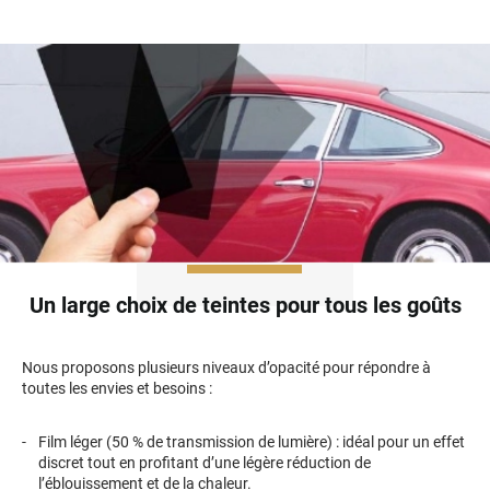
Skoda
Smart
Ssangyong
Subaru
Suzuki
Tata
Tesla
Un large choix de teintes pour tous les goûts
Toyota
Volkswagen
Nous proposons plusieurs niveaux d’opacité pour répondre à
toutes les envies et besoins :
Volvo
Film léger (50 % de transmission de lumière) : idéal pour un effet
Xpeng
discret tout en profitant d’une légère réduction de
l’éblouissement et de la chaleur.