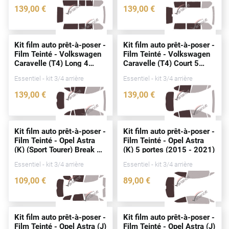
139
,00
€
139
,00
€
Cupra
3226-VLW
2546-VLW
Dacia
Kit film auto prêt-à-poser -
Kit film auto prêt-à-poser -
Film Teinté - Volkswagen
Film Teinté - Volkswagen
Daewoo
Caravelle (T4) Long 4
Caravelle (T4) Court 5
portes
(1990 - 2003)
portes
(1990 - 2003)
Daihatsu
Essentiel - kit 3/4 arrière
Essentiel - kit 3/4 arrière
139
,00
€
139
,00
€
Dodge
3156-VLW
2544-VLW
Dongfeng
Kit film auto prêt-à-poser -
Kit film auto prêt-à-poser -
Ds
Film Teinté - Opel Astra
Film Teinté - Opel Astra
(K) (Sport Tourer) Break 5
(K) 5
portes
(2015 - 2021)
Eagle
portes
(2015 - 2021)
Essentiel - kit 3/4 arrière
Essentiel - kit 3/4 arrière
Ebro
109
,00
€
89
,00
€
3661-OPE
3557-OPE
Ferrari
Fiat
Kit film auto prêt-à-poser -
Kit film auto prêt-à-poser -
Film Teinté - Opel Astra (J)
Film Teinté - Opel Astra (J)