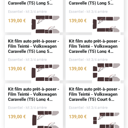
Caravelle (T5) Long 5
Caravelle (T5) Long 5
Peugeot
portes
(2003 - 2015)
portes
(2003 - 2015)
Essentiel - kit 3/4 arrière
Essentiel - kit 3/4 arrière
Porsche
139
,00
€
139
,00
€
Renault
3228-VLW
3230-VLW
Seat
Kit film auto prêt-à-poser -
Kit film auto prêt-à-poser -
Film Teinté - Volkswagen
Film Teinté - Volkswagen
Skoda
Caravelle (T5) Long 5
Caravelle (T5) Long 4
portes
(2003 - 2015)
portes
(2003 - 2015)
Tesla
Essentiel - kit 3/4 arrière
Essentiel - kit 3/4 arrière
139
,00
€
139
,00
€
Toyota
3231-VLW
3227-VLW
Volkswagen
Kit film auto prêt-à-poser -
Kit film auto prêt-à-poser -
Film Teinté - Volkswagen
Film Teinté - Volkswagen
Acura
Caravelle (T5) Long 4
Caravelle (T5) Court 6
portes
(2003 - 2015)
portes
(2003 - 2015)
Essentiel - kit 3/4 arrière
Essentiel - kit 3/4 arrière
Aixam
139
,00
€
139
,00
€
Alfa Romeo
3229-VLW
2543-VLW