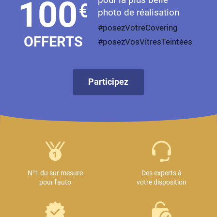
100
€
photo de réalisation
#posezVotreCovering
OFFERTS
#posezVosVitresTeintées
Participez
N°1 du sur mesure
Des experts à
pour l'auto
votre disposition