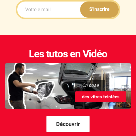
S'inscrire
Les tutos en Vidéo
On pose
des vitres teintées
Découvrir