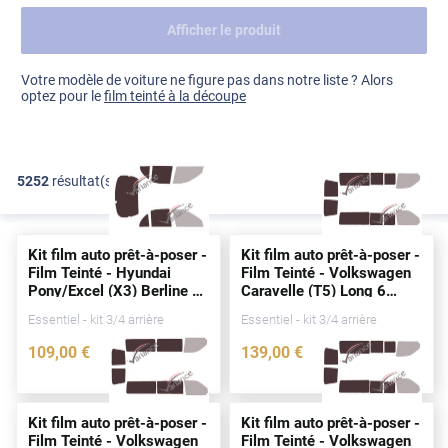
Afficher le produit
Dacia
Fiat
Voir tout
Votre modèle de voiture ne figure pas dans notre liste ? Alors
optez pour le
film teinté à la découpe
Ford
Honda
5252
résultat(s)
FILTRER
Hyundai
Kia
Kit film auto prêt-à-poser -
Kit film auto prêt-à-poser -
Land Rover
Film Teinté - Hyundai
Film Teinté - Volkswagen
Pony/Excel (X3) Berline 4
Caravelle (T5) Long 6
Mercedes-Benz
portes
(1992 - 2000)
portes
(2003 - 2015)
Essentiel - kit 3/4 arrière
Essentiel - kit 3/4 arrière
Mini
109
,00
€
139
,00
€
1108-HYU
3232-VLW
Nissan
Opel
Kit film auto prêt-à-poser -
Kit film auto prêt-à-poser -
Film Teinté - Volkswagen
Film Teinté - Volkswagen