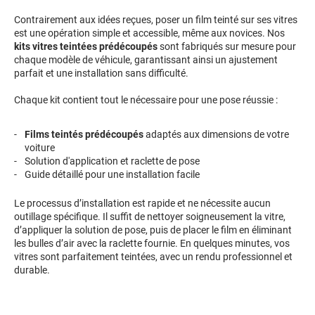
Contrairement aux idées reçues, poser un film teinté sur ses vitres
Proton
est une opération simple et accessible, même aux novices. Nos
kits vitres teintées prédécoupés
sont fabriqués sur mesure pour
Renault
chaque modèle de véhicule, garantissant ainsi un ajustement
parfait et une installation sans difficulté.
Rivian
Chaque kit contient tout le nécessaire pour une pose réussie :
Rolls
Films teintés prédécoupés
adaptés aux dimensions de votre
Rover
voiture
Solution d'application et raclette de pose
Saab
Guide détaillé pour une installation facile
Santana
Le processus d’installation est rapide et ne nécessite aucun
outillage spécifique. Il suffit de nettoyer soigneusement la vitre,
Saturn
d’appliquer la solution de pose, puis de placer le film en éliminant
les bulles d’air avec la raclette fournie. En quelques minutes, vos
Scania
vitres sont parfaitement teintées, avec un rendu professionnel et
durable.
Scion
Seat