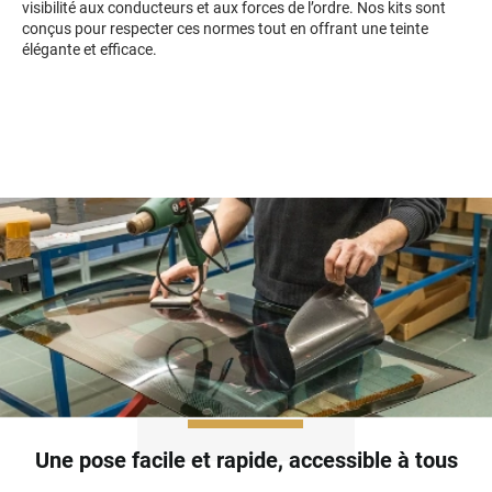
visibilité aux conducteurs et aux forces de l’ordre. Nos kits sont
Mini
conçus pour respecter ces normes tout en offrant une teinte
élégante et efficace.
Mitsubishi
Nissan
Oldsmobile
Omoda
Opel
Ora
Peugeot
Plymouth
Polestar
Pontiac
Une pose facile et rapide, accessible à tous
Porsche