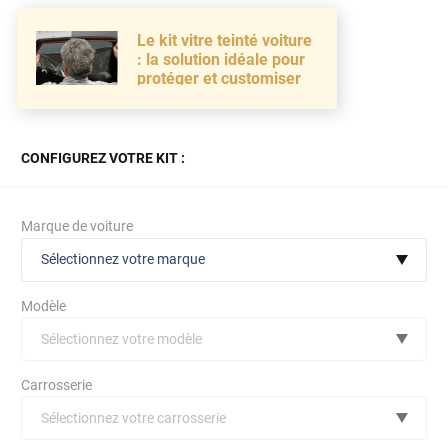
Le kit vitre teinté voiture
: la solution idéale pour
protéger et customiser
CONFIGUREZ VOTRE KIT :
Marque de voiture
Sélectionnez votre marque
Modèle
Sélectionnez votre modèle
Audi
Carrosserie
Bmw
Sélectionnez votre carrosserie
Citroën
(toutes)
undefined véhicule