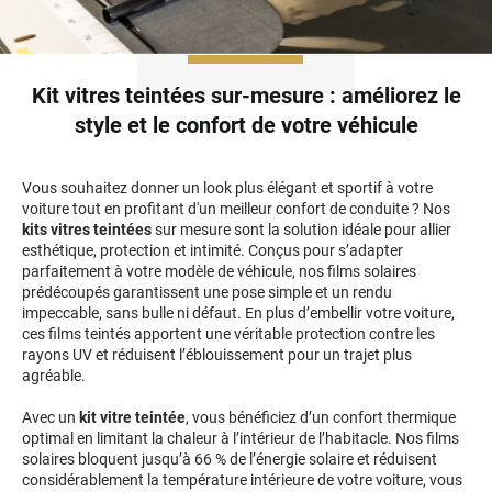
Honda
Hummer
Kit vitres teintées sur-mesure : améliorez le
style et le confort de votre véhicule
Hyundai
Ineos
Vous souhaitez donner un look plus élégant et sportif à votre
Infiniti
voiture tout en profitant d'un meilleur confort de conduite ? Nos
kits vitres teintées
sur mesure sont la solution idéale pour allier
esthétique, protection et intimité. Conçus pour s’adapter
Isuzu
parfaitement à votre modèle de véhicule, nos films solaires
prédécoupés garantissent une pose simple et un rendu
Iveco
impeccable, sans bulle ni défaut. En plus d’embellir votre voiture,
ces films teintés apportent une véritable protection contre les
Jaecoo
rayons UV et réduisent l’éblouissement pour un trajet plus
agréable.
Jaguar
Avec un
kit vitre teintée
, vous bénéficiez d’un confort thermique
Jeep
optimal en limitant la chaleur à l’intérieur de l’habitacle. Nos films
solaires bloquent jusqu’à 66 % de l’énergie solaire et réduisent
Jetour
considérablement la température intérieure de votre voiture, vous