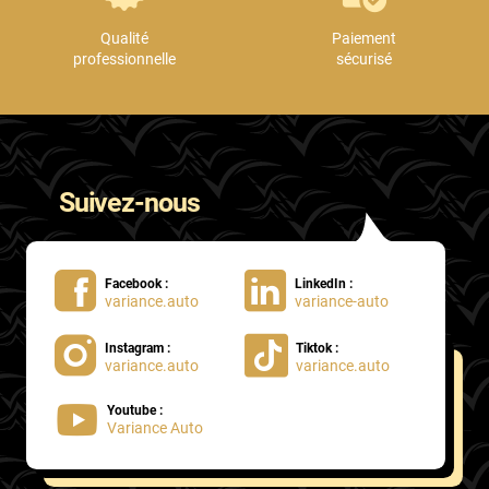
Qualité
Paiement
professionnelle
sécurisé
Suivez-nous
Facebook :
LinkedIn :
variance.auto
variance-auto
Instagram :
Tiktok :
variance.auto
variance.auto
Youtube :
Variance Auto