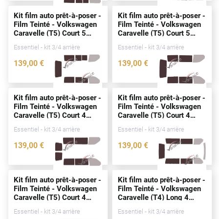
Alpine
Kit film auto prêt-à-poser -
Kit film auto prêt-à-poser -
Film Teinté - Volkswagen
Film Teinté - Volkswagen
Aston Martin
Caravelle (T5) Court 5
Caravelle (T5) Court 5
portes
(2003 - 2015)
portes
(2003 - 2015)
Audi
Essentiel - kit 3/4 arrière
Essentiel - kit 3/4 arrière
139
,00
€
139
,00
€
Bentley
2545-VLW
2631-VLW
Bmw
Kit film auto prêt-à-poser -
Kit film auto prêt-à-poser -
Buick
Film Teinté - Volkswagen
Film Teinté - Volkswagen
Caravelle (T5) Court 4
Caravelle (T5) Court 4
Byd
portes
(2003 - 2015)
portes
(2003 - 2015)
Essentiel - kit 3/4 arrière
Essentiel - kit 3/4 arrière
Cadillac
139
,00
€
139
,00
€
2632-VLW
3225-VLW
Changan
Chevrolet
Kit film auto prêt-à-poser -
Kit film auto prêt-à-poser -
Film Teinté - Volkswagen
Film Teinté - Volkswagen
Chrysler
Caravelle (T5) Court 4
Caravelle (T4) Long 4
portes
(2003 - 2015)
portes
(1990 - 2003)
Essentiel - kit 3/4 arrière
Essentiel - kit 3/4 arrière
Citroën