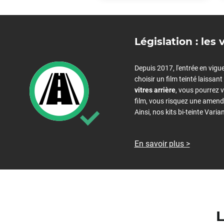
Acura
Législation : les 
Aixam
Alfa Romeo
Depuis 2017, l'entrée en vigue
choisir un film teinté laissa
Alpine
vitres arrière
, vous pourrez v
film, vous risquez une amende
Aston Martin
Ainsi, nos kits bi-teinte Var
Audi
Bentley
En savoir plus >
Bmw
Buick
Byd
L
Cadillac