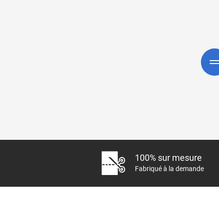
Jaecoo
Jaguar
Jeep
Jetour
Kandi
Karma
Kgm/ssangyong
Kia
100% sur mesure
Lada
Fabriqué à la demande
Lamborghini
Lancia
Land Rover