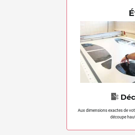
Great
É
Grecav
Gwm
Holden
Honda
Hummer
Hyundai
Ineos
Déc
Infiniti
Aux dimensions exactes de votr
Isuzu
découpe haut
Iveco