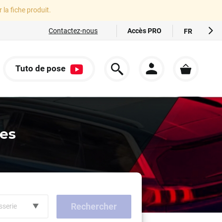
r la fiche produit.
Accès PRO
Contactez-nous
FR
EN
ES
Tuto de pose
IT
S
DE
ées
Rechercher
sserie