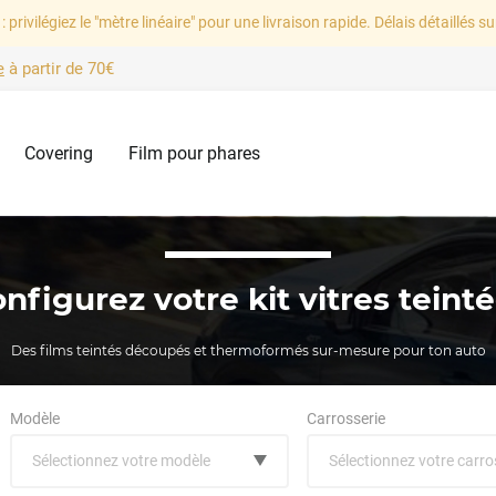
: privilégiez le "mètre linéaire" pour une livraison rapide. Délais détaillés su
e
à partir de
70€
Covering
Film pour phares
nfigurez votre kit vitres teint
Des films teintés découpés et thermoformés sur-mesure pour ton auto
Modèle
Carrosserie
Sélectionnez votre modèle
Sélectionnez votre carro