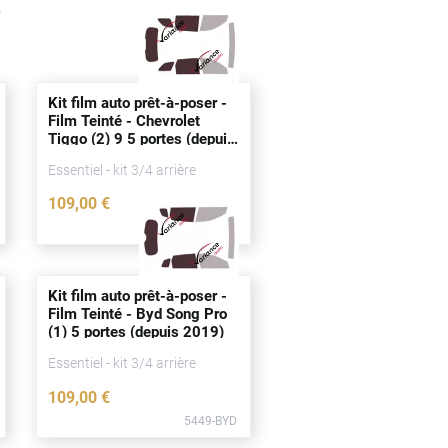
s
Kit film auto prêt-à-poser -
Film Teinté - Chevrolet
Tiggo (2) 9 5
portes
(
depuis
2025)
Essentiel - kit 3/4 arrière
109
,00
€
5453-CHE
Kit film auto prêt-à-poser -
Film Teinté - Byd Song Pro
(1) 5
portes
(
depuis
2019)
Essentiel - kit 3/4 arrière
109
,00
€
5449-BYD