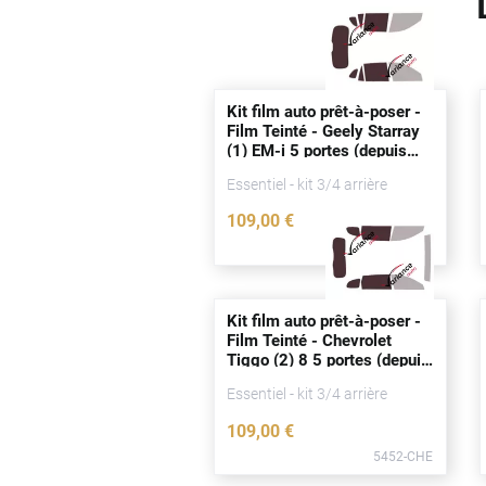
Mercedes-Benz
Mini
Nissan
Kit film auto prêt-à-poser -
Film Teinté - Geely Starray
Opel
(1) EM-i 5
portes
(
depuis
2025)
Peugeot
Essentiel - kit 3/4 arrière
Porsche
109
,00
€
5456-GEE
Renault
Seat
Kit film auto prêt-à-poser -
Film Teinté - Chevrolet
Skoda
Tiggo (2) 8 5
portes
(
depuis
2025)
Tesla
Essentiel - kit 3/4 arrière
109
,00
€
Toyota
5452-CHE
Volkswagen