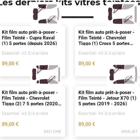
Les derniers kits vitres teintée
Kit film auto prêt-à-poser -
Kit film auto prêt-à-poser -
Film Teinté - Cupra Raval
Film Teinté - Chevrolet
(1) 5
portes
(
depuis
2026)
Tiggo (1) Cross 5
portes
(
depuis
2025)
Essentiel - kit 3/4 arrière
Essentiel - kit 3/4 arrière
89
,00
€
89
,00
€
5455-CUP
5454-CHE
Kit film auto prêt-à-poser -
Kit film auto prêt-à-poser -
Film Teinté - Chevrolet
Film Teinté - Jetour X70 (1)
Tiggo (2) 7 5
portes
(2020 -
5
portes
(2019 - 2026)
2026)
Essentiel - kit 3/4 arrière
Essentiel - kit 3/4 arrière
89
,00
€
89
,00
€
5451-CHE
5450-JET