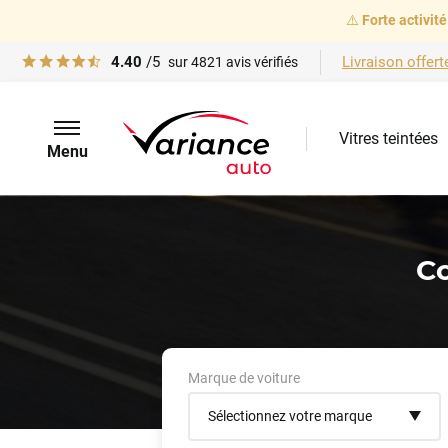
⚠️
Forte activité
4.40
/5
Livraison offert
sur
4821
avis vérifiés
Vitres teintées
Menu
Co
Marque de voiture
Sélectionnez votre marque