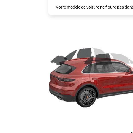
Votre modèle de voiture ne figure pas dans 
Audi
Bmw
Citroën
Dacia
Fiat
Ford
Honda
Hyundai
Kia
Land Rover