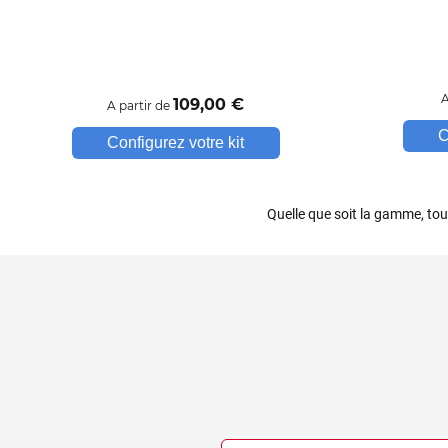
Eagle
Ebro
Ferrari
A
109
,00
€
A partir de
Fiat
C
Configurez votre kit
Fisker
Ford
Quelle que soit la gamme, to
Foton
Gac
Geely
Genesis
Geo
Gmc