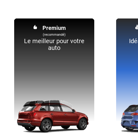
Changan
Chevrolet
Premium
Chrysler
(recommandé)
Le meilleur pour votre
Idé
Citroën
auto
Cupra
Dacia
Daewoo
Daihatsu
Dodge
Dongfeng
Ds